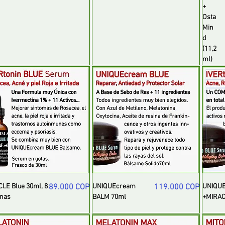
+
Osta
Min
d
(11,2
ml)
Precio
Precio
LE Blue 30ml, 8
89.000 COP
UNIQUEcream
119.000 COP
UNIQU
nas
BALM 70ml
+MIRAC