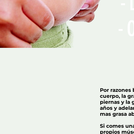
- DORM
- OPT
Por razones b
cuerpo, la g
piernas y la
años y adela
mas grasa a
Si comes una
propios músc