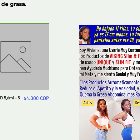
 de grasa.
Precio
 5,6ml - 5
64.000 COP