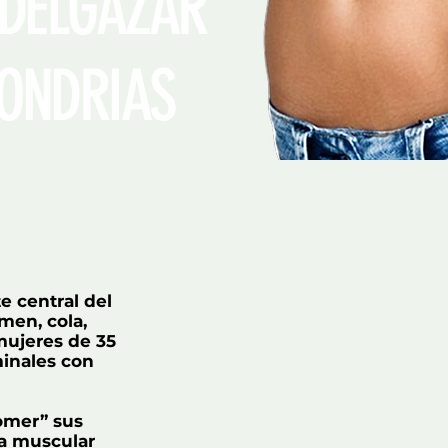
DELGAZAR
ONDRIAS
e central del
men, cola,
 mujeres de 35
minales con
omer” sus
sa muscular