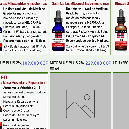
Precio
Precio
UE PLUS 2%,
109.000 COP
MITOBLUE PLUS 2%,
229.000 COP
LDN (250
50 ml