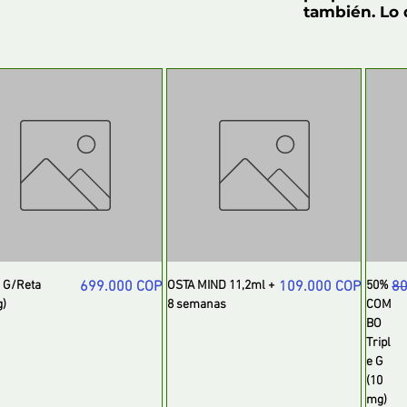
también. Lo 
Precio
Precio
Pr
e G/Reta
699.000 COP
OSTA MIND 11,2ml +
109.000 COP
50%
80
g)
8 semanas
COM
BO
Tripl
e G
(10
mg)