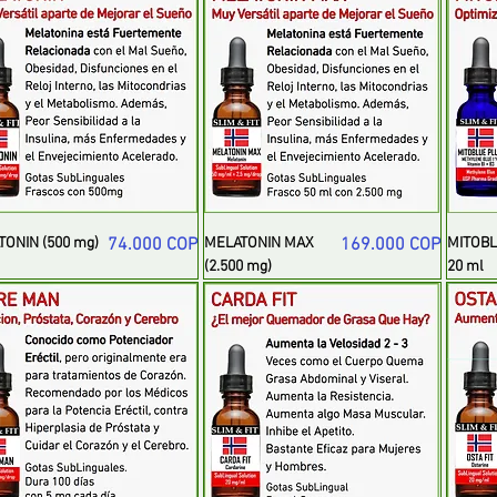
Precio
Precio
TONIN (500 mg)
74.000 COP
MELATONIN MAX
169.000 COP
MITOBL
(2.500 mg)
20 ml