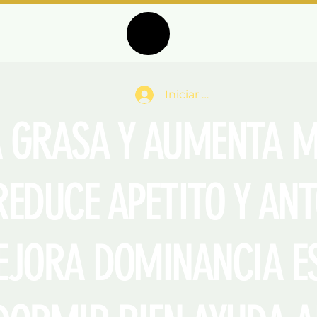
Iniciar sesión
 GRASA Y
AUMENTA M
EDUCE APETITO Y AN
A DOMINANCIA ES