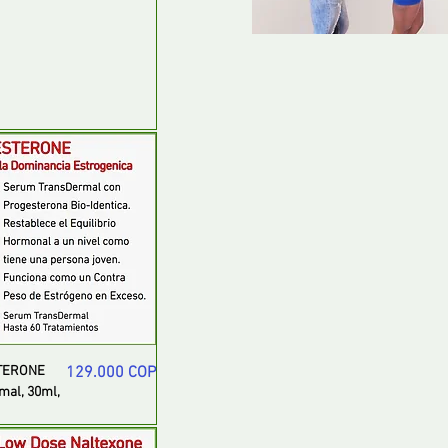
Precio
TERONE
129.000 COP
mal, 30ml,