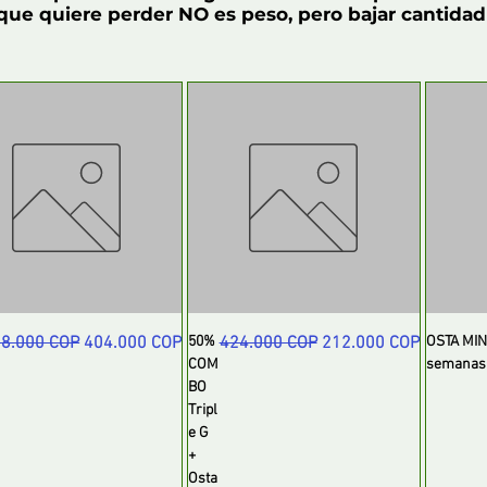
que quiere perder NO es peso, pero bajar cantidad
ecio
Precio de oferta
Precio
Precio de oferta
8.000 COP
404.000 COP
50%
424.000 COP
212.000 COP
OSTA MIND
COM
semanas
BO
Tripl
e G
+
Osta