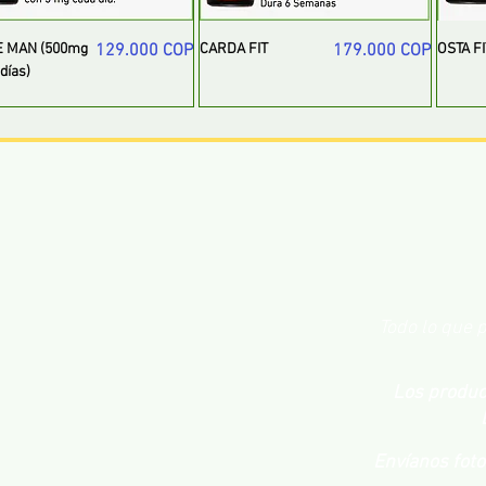
Precio
Precio
 MAN (500mg
129.000 COP
CARDA FIT
179.000 COP
OSTA FI
días)
Todo lo que p
Los product
Envíanos fot