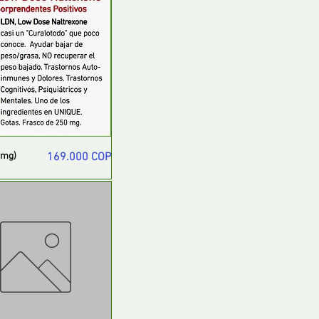
Precio
 mg)
169.000 COP