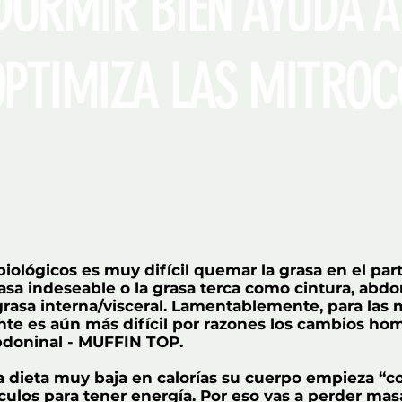
IR BIEN AYUDA A
IMIZA LAS MITROC
iológicos es muy difícil quemar la grasa en el part
rasa indeseable o la grasa terca como cintura, abdo
 grasa interna/visceral. Lamentablemente, para las
nte es aún más difícil por razones los cambios ho
bdoninal - MUFFIN TOP.
 dieta muy baja en calorías su cuerpo empieza “c
ulos para tener energía. Por eso vas a perder ma