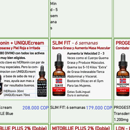
Min
d - 5
sem
ana
s
Precio
Precio
Ecream
208.000 COP
SLIM FIT: 6 semanas
179.000 COP
PROGES
LE Blue
Transder
1.200mg