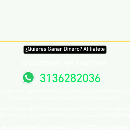
¿Quieres Ganar Dinero? Afiliatete
CONTACTEMOS POR WHATSAPP
3136282036
uedes leer y ver en este sitio web es solo para informacio
No damos consejos de salud, ni recomendaciones.
o + el envio ($16.000) se
paguen por transferencia (Bjarne
Bancolombia Ahorro
#74900006016
o Nequi #3148583844
o de tu transferencia, Whatsapp 3136282036, con nombre 