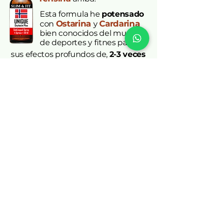
Esta
formula he
potensado
Ostarina
Cardarina
con
y
bien conocidos del mundo
de deportes y fitnes para
sus efectos profundos de,
2-3 veces
mas rapido
, aumentar masa
muscular y quemar grasa viseral y
abdominal y tambien reparar mus-
culos, tendones y articulaciones.
Teso:
4 spray al dia = 500mg
Osta:
4 spray al dia = 4mg
Carda:
4 spray al dia = 8mg
Este combo unico esta ejecutando
sus efectos via 5 differentes vias:
1) Dopamina 2) Norepenefrina
3) Serotonina 4) AR
(Reseptor
Androgenico)
y
5) PPAR Delta.
a)
Tesofensina
,
es un
triple
inhib-
idor de recaptación de neurotrans-
misores.
Mira efectos
arriba.