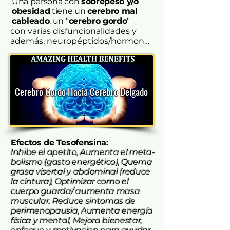
Una persona con
sobrepeso y/o
mucho a las mujeres en la peri-
obesidad
tiene un
cerebro mal
menopausia.
cableado
, un "
cerebro gordo
"
con varias disfuncionalidades y 
además, neuropéptidos/hormonas 
en niveles malos.

Por eso, esos efectos cerebrales  
que tiene Tesofensina, son muy 
Cerebro Gordo Hacia Cerebro Delgado
importantes para coregir esas dys- 
funcionalidades para el cerebro 
cambiarse hacia un Cerebro 
Delgado. 

Eso es importante en todo los 
Efectos de Tesofensina:
dominios en la vida, y no solo para 
Inhibe el apetito, Aumenta el meta-
perder grasa y aumentar masa 
bolismo (gasto energético), Quema
muscular. ¿Que mas se puede 
grasa visertal y abdominal (reduce
pedir?
la cintura), Optimizar como el
cuerpo guarda/ aumenta masa
muscular, R
educe sintomas de
perimenopausia, Au
menta energía
física y mental, Mejora bienestar,