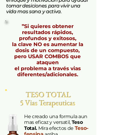
enfoque y motivacion para ayudar
tomar desiciones para vivir una
vida mas sana y activa.
”Si quieres obtener
resultados rápidos,
profundos y exitosos,
la clave NO es aumentar la
dosis de un compuesto,
pero USAR COMBOS que
ataquen
el problema a través vias
diferentes/adicionales.
TESO TOTAL
5 Vias Terapeuticas
He creado una formula aun
mas eficaz y versatil,
Teso
Teso-
Total.
Mira efectos de
fensina
arriba.