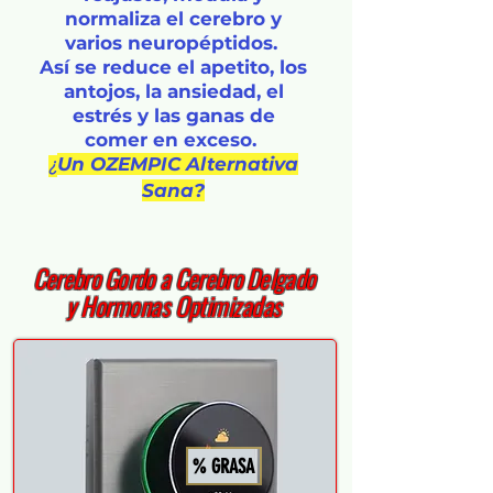
normaliza el cerebro y
varios neuropéptidos.
Así se reduce el apetito, los
antojos, la ansiedad, el
estrés y las ganas de
comer en exceso.
Un OZEMPIC Alternativa
¿
Sana?
Cerebro Gordo a Cerebro Delgado
y Hormonas Optimizadas
% GRASA