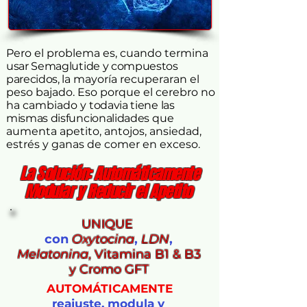
Pero el problema es, cuando termina
usar Semaglutide y compuestos
parecidos,
la mayoría recuperaran el
peso bajado. Eso porque el cerebro no
ha cambiado y
todavia tiene las
mismas disfuncionalidades
que
aumenta
apetito, antojos, ansiedad,
estrés y ganas de comer en exceso.
La Solución: Automáticamente
Modular y Reducir el Apetito
UNIQUE
con
Oxytocina
,
LDN
,
Melatonina
, Vitamina B1 & B3
y Cromo GFT
AUTOMÁTICAMENTE
reajuste, modula y