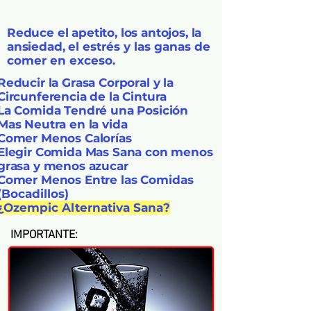
Reduce el apetito, los antojos, la
ansiedad,
el estrés y las ganas de
comer en exceso.
Reducir la Grasa Corporal y la
Circunferencia de la Cintura​
La Comida Tendré una Posición
Mas Neutra en la vida
Comer Menos Calorías
Elegir Comida Mas Sana con menos
grasa y menos azucar
Comer Menos Entre las
Comidas
(Bocadillos)
¿Ozempic Alternativa Sana
?
IMPORTANTE: