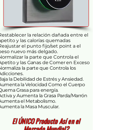
Restablecer la relación dañada entre el
apetito y las calorías quemadas
Reajustar el punto fijo/set point a el
peso nuevo más delgado.
Normalizar la parte que Controla el
Apetito y las Ganas de Comer en Exceso
Normaliza la parte que Controla los
Adicciones.
Baja la Debilidad de Estrés y Ansiedad.
Aumenta la Velocidad Como el Cuerpo
Quema Grasa para energía.
Activa y Aumenta la Grasa Parda/Marrón
Aumenta el Metabolismo.
Aumenta la Masa Muscular.
El ÚNICO Producto Así en el
Mercado Mundial?