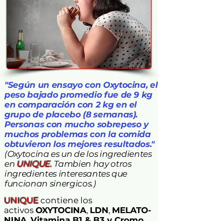
"Según un ensayo con Oxytocina, el
peso bajado promedio fue de 9 kg
en comparación con 2 kg en el
grupo de placebo (8 semanas).
Personas con mucho sobrepeso y
muchos problemas con la comida
obtuvieron los mejores resultados."
(Oxytocina es un de los ingredientes
en
UNIQUE.
Tambien hay otros
ingredientes interesantes que
funcionan sinergicos.)
UNIQUE
contiene los
activos
OXYTOCINA
,
L
DN
,
MELATO-
NINA
,
V
itamina B1 & B3 y Cromo