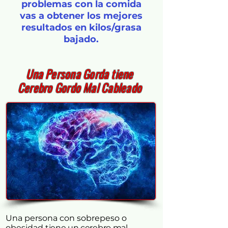
problemas con la comida
vas a obtener los mejores
resultados en kilos/grasa
bajado.
Una Persona Gorda tiene
Cerebro Gordo Mal Cableado
Una persona con sobrepeso o
obesidad
tiene un cerebro mal