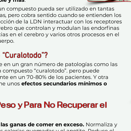
un compuesto pueda ser utilizado en tantas
tas, pero cobra sentido cuando se entienden los
cción
de la LDN interactuar con los receptores
erebro que controlan y modulan las endorfinas
ias en el cerebro y varios otros procesos en el
uerpo.
 “Curalotodo”?
 en un gran número de patologías como las
n compuesto “curalotodo”. pero puede
te en un 70-80% de los pacientes. Y otra
ene unos
efectos secundarios mínimos o
Peso y Para No Recuperar el
y las ganas de comer en exceso.
Normaliza y
as calorías quemadas y el apetito. Reduce el