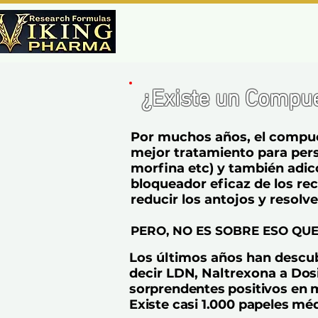
¿Existe u
n Compue
Por muchos años, el compues
mejor tratamiento para pers
morfina etc) y también adicc
bloqueador eficaz de los rec
reducir los antojos y resolv
PERO, NO ES SOBRE ESO QU
Los últimos años han descub
decir
LDN,
Naltrexona
a Dos
sorprendentes positivos en m
Existe casi 1.000 papeles mé