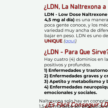
¿
LDN,
La Naltrexona a 
LDN - Low Dose Naltrexone (e
4,5 mg al día)
es una manera
poca gente conoce, y los méd
variedad muy ancha de difer
bajar en peso. LDN es uno de
UNIQUE
(
aquí
)
¿
LDN - Para Que Sirve
Hay cuatro (4) dominios en l
positivos y profundos.
1) Enfermedades y trastorn
2) Enfermedades graves y cr
3) Apetito y metabolismo y 
4) Enfermedades neuropsiqui
emocionales y sociales.
Naltrexona solo hay en comprim
¿Es Fácil
Conseguir L
1,5-4,5 mg debe ser producido