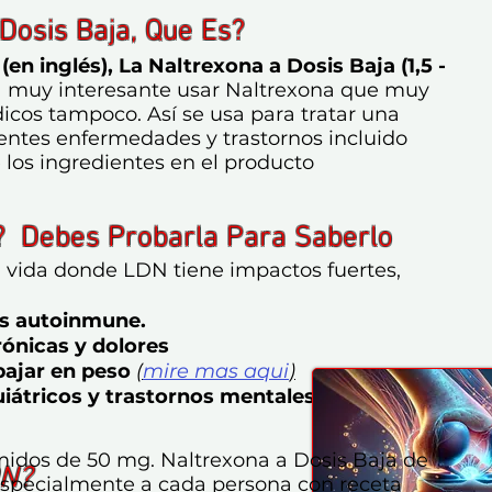
Dosis Baja, Que Es?
n inglés), La Naltrexona a Dosis Baja (1,5 -
 muy interesante usar Naltrexona que muy
icos tampoco. Así se usa para tratar una
entes enfermedades y trastornos incluido
 los ingredientes en el producto
? Debes Probarla Para Saberlo
a vida donde LDN tiene impactos fuertes,
os autoinmune.
ónicas y dolores
bajar en peso
(
mire mas aqui
)
átricos y trastornos
mentales,
idos de 50 mg. Naltrexona a Dosis Baja de
DN?
 especialmente
a cada persona con receta