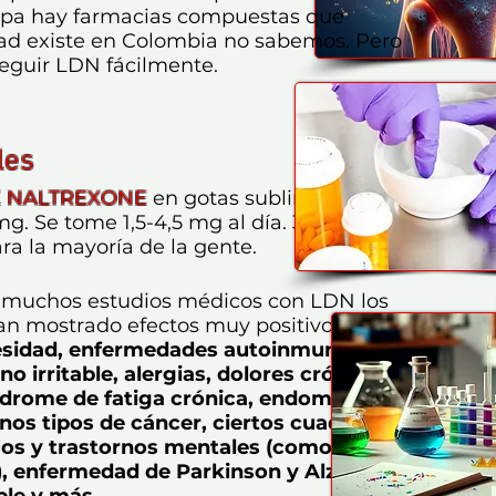
opa hay farmacias compuestas que
dad existe en Colombia no sabemos. Pero
guir LDN fácilmente.
les
 NALTREXONE
en gotas sublingual contiene
g. Se tome 1,5-4,5 mg al día. 3 mg (6 gotas) al
ara la mayoría de la gente.
o muchos estudios médicos con LDN los
an mostrado efectos muy positivos:
esidad, enfermedades autoinmunes,
o irritable, alergias, dolores crónicos,
ndrome de fatiga crónica, endometriosis,
gunos tipos de cáncer, ciertos cuadros
cos y trastornos mentales (como
), enfermedad de Parkinson y Alzheimer,
ple y más
.