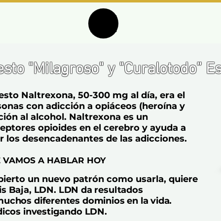
sto "Milagroso" y "Curalotodo” E
to Naltrexona, 50-300 mg al día, era el
onas con adicción a opiáceos (heroína y
ión al alcohol. Naltrexona es un
eptores opioides en el cerebro y ayuda a
er los desencadenantes de las adicciones.
E VAMOS A HABLAR HOY
ierto un nuevo patrón como usarla, quiere
is Baja, LDN. LDN da resultados
uchos diferentes dominios en la vida.
dicos investigando LDN.