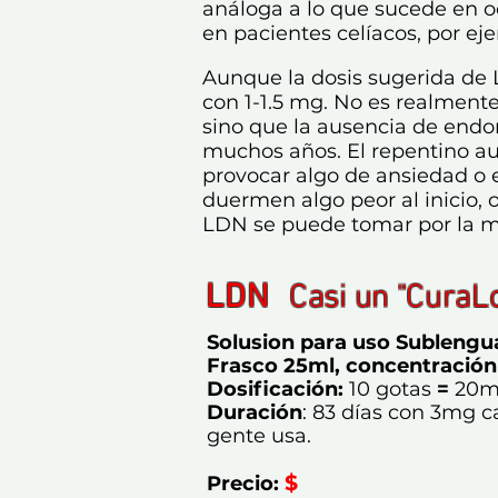
análoga a lo que sucede en o
en pacientes celíacos, por ej
Aunque la dosis sugerida de L
con 1-1.5 mg. No es realment
sino que la ausencia de endo
muchos años. El repentino a
provocar algo de ansiedad o 
duermen algo peor al inicio, 
LDN se puede tomar por la m
LDN
Casi un "CuraL
Solusion para uso Sublengu
Frasco 25ml, concentración
Dosificación:
10 gotas
=
20mg
Duración
: 83 días con 3mg c
gente usa.
$
Precio: