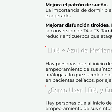
Mejora el patrón de sueño.
La importancia de dormir bie
exagerado
.
Mejorar disfunción tiroidea
.
la conversión de T4 a T3. Ta
reducir anticuerpos que ataqu
LDN +
Azul de Metile
Hay personas que al inicio d
empeoramiento de sus sínto
análoga a lo que sucede en o
en pacientes celíacos, por ej
¿Como Usar LDN, y Cu
Hay personas que al inicio d
empeoramiento de sus sínto