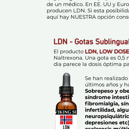
de un médico. En EE. UU y Eur
producen LDN. Si esta posibili
aquí hay NUESTRA opción conse
LDN - Gotas Sublingua
El producto
LDN,
LOW DOSE
Naltrexona. Una gota es 0,5 m
dia parece la dosis óptima p
Se han realizad
últimos años y h
Sobrepeso y ob
síndrome intestin
fibromialgia, sí
infertilidad, al
neuropsiquiátri
depresiones etc
esclerosis múlti