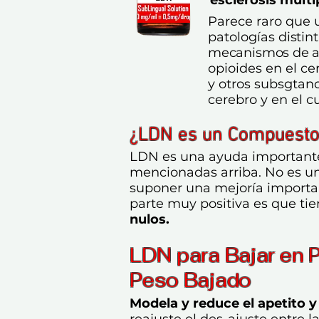
Parece raro que 
patologías
distin
mecanismos de a
opioides en el c
y otros subsgtanc
cerebro y en el c
¿
LDN es un Compuesto
LDN es una ayuda importante
mencionadas arriba. No es u
suponer una mejoría importan
parte muy positiva es que ti
nulos.
LDN para Bajar en 
Peso Bajado
Modela y reduce el apetito 
reajuste el des-ajuste entre l