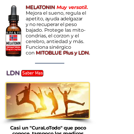
MELATONIN
Muy versatil.
Mejora el sueno, regula
el
apetito,
ayuda adelgazar
y no recuperar el
peso
bajado.
Protege las mito-
condrias, el corzon y el
cerebro, antiedad y más.
Funciona
sinérgico
con
MITOBLUE Plus y LDN.
LDN
Saber Mas
Casi un "CuraLoTodo" que poco
conoce, tampoco los medicos