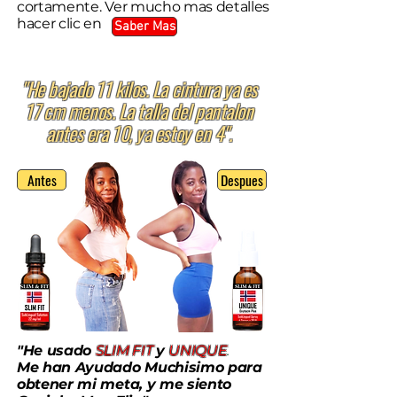
cortamente. Ver mucho mas detalles
hacer clic en
Saber Mas
"He bajado 11 kilos. La cintura ya es
17 cm menos. La talla del pantalon
antes era 10, ya estoy en 4".
Antes
Despues
"He usado
SLIM FIT
y
UNIQUE
.
Me han Ayudado Muchisimo para
obtener mi meta, y me siento