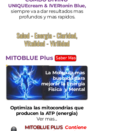
UNIQUEcream
&
IVERtonin Blue
,
siempre va a dar resultados mas
pro
fundos y mas rapidos.
Salud - Energia - Claridad,
Vitalidad - Virilidad
MITOBLUE Plus
Saber Mas
La Molecula mas
buscada para
mejorar la Energia
Fisica y Mental
Optimiza las mitocondrias que
producen la ATP (energia)
Ver mas...
MITOBLUE PLUS
Contiene