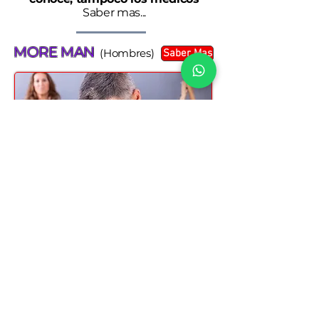
Saber mas...
MORE MAN
(Hombres)
Saber Mas
Hombres Envejeciendo
Virilidad - Cerebro - Corazon
Saber mas...
En la
Tienda
puedes conocer aun
mas productos.
Aprende sobre Temas Importantes
H
ay
enlaces
para leer mas sobre