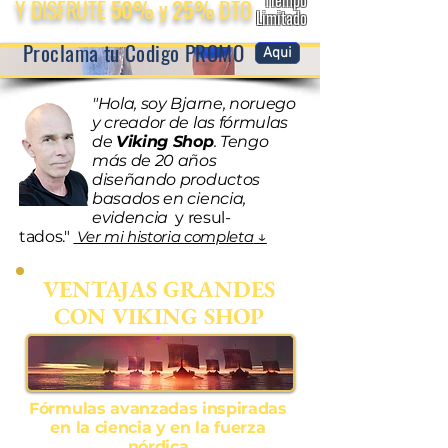
Tiempo
Y DISFRUTE
50%
y
25%
DTO
Limitado
Proclama tu Codigo PROMO
Aqui
"Hola, soy Bjarne, noruego
y creador de las fórmulas
de
Viking Shop
. Tengo
más de 20 años
diseñando productos
basados en ciencia,
evidencia
y resul-
tados."
Ver mi historia completa
↓
VENTAJAS GRANDES
CON VIKING SHOP
Fórmulas avanzadas inspiradas
en la ciencia y en la fuerza
nórdica