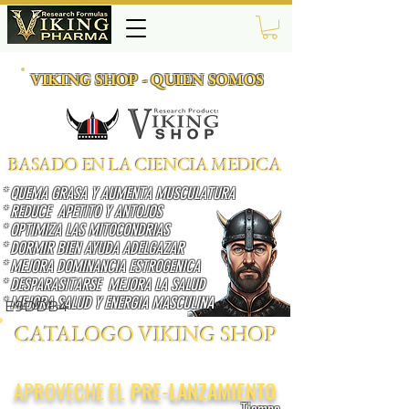
VIKING SHOP - QUIEN SOMOS
BASADO EN LA CIENCIA MEDICA
* QUEMA GRASA Y AUMENTA MUSCULATURA
* REDUCE APETITO Y ANTOJOS
* OPTIMIZA LAS MITOCONDRIAS
* DORMIR BIEN AYUDA ADELGAZAR
* MEJORA DOMINANCIA ESTROGENICA
* DESPARASITARSE MEJORA LA SALUD
* MEJORA SALUD Y ENERGIA MASCULINA
E9DDB4
CATALOGO VIKING SHOP
APROVECHE EL
PRE-LANZAMIENTO