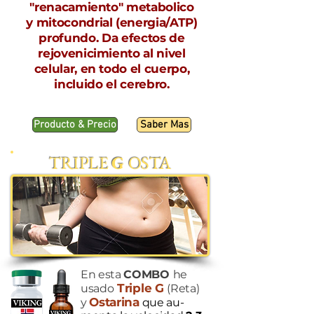
"renacamiento" metabolico
y mitocondrial (energia/ATP)
profundo. Da efectos de
rejovenicimiento al nivel
celular, en todo el cuerpo,
incluido el cerebro.
Producto & Precio
Saber Mas
​TRIPLE
G
OSTA
En esta
COMBO
he
T
riple G
usado
(Reta)
Ostarina
y
que au-