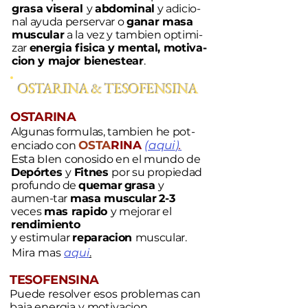
grasa viseral
y
abdominal
y adicio-
nal ayuda perservar o
ganar masa
muscular
a la vez y tambien optimi-
zar
energia fisica y mental, motiva-
cion y major bienestear
.
OSTARINA & TESOFENSINA
OSTARINA
Algunas formulas, tambien he pot-
OSTA
RINA
(
aqui
)
.
enciado con
Esta
bIen conosido en el mundo de
Depórtes
y
Fitnes
por su propiedad
profundo de
quemar
grasa
y
aumen-
tar
masa muscular
2-3
veces
mas rapido
y mejorar el
rendimiento
y estimular
reparacion
muscular.
Mira mas
aqui
.
TESOFENSINA
Puede resolver esos problemas can
baja energia y motivacion