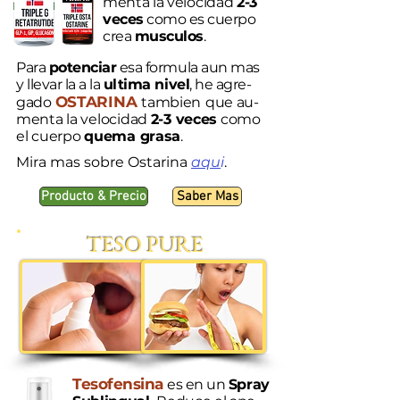
menta la velocidad
2-3
veces
como es cuerpo
crea
musculos
.
Para
potenciar
esa
formula aun mas
y llevar la a la
ultima nivel
,
he agre-
OSTARINA
gado
tambien
que au-
menta la velocidad
2-3 veces
como
el cuerpo
quema grasa
.
Mira mas sobre Ostarina
aqu
i
.
Producto & Precio
Saber Mas
TESO PURE
Tesofensina
es en un
Spray