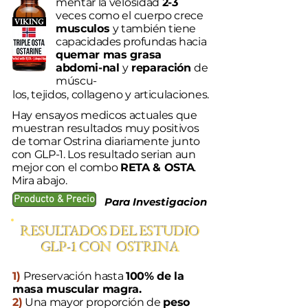
mentar la velosidad
2-3
veces como el cuerpo crece
musculos
y también tiene
capacidades profundas hacia
quemar mas grasa
abdomi-nal
y
reparación
de
múscu-
los, tejidos, collageno y articulaciones.
Hay ensayos medicos actuales que
muestran resultados muy positivos
de tomar Ostrina diariamente junto
con GLP-1. Los resultado serian aun
mejor con el combo
RETA & OSTA
.
Mira abajo.
Producto & Precio
Para Investigacion
RESULTADOS DEL ESTUDIO
GLP-1 CON OSTRINA
1)
Preservación hasta
100% de la
masa muscular magra.
2)
Una mayor proporción de
peso