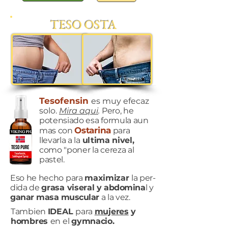
TESO OSTA
Tesofensin
es muy efecaz
solo.
Mira aqui
.
Pero,
he
potensiado esa for
mula aun
Ostarina
mas con
para
llevarla a la
ultima nivel,
como "poner la cereza al
pastel.
Eso he hecho
para
maximizar
la per-
dida de
grasa viseral y
abdomina
l y
ganar masa muscular
a la vez.
Tambien
IDEAL
para
mujeres
y
hombres
en el
gymnacio.