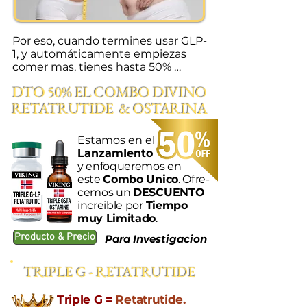
Por eso, cuando termines usar GLP-
1, y automáticamente empiezas 
comer mas, tienes hasta 50% 
menos músculos para quemar 
DTO 50% EL COMBO DIVINO
calorías/grasa y por eso sube mas 
RETATRUTIDE & OSTARINA
rápido al peso que tenia antes.

Ya, con el mismo peso que tenia 
Estamos en el
antes empezó usar GLP-1, ya tiene 
LanzamIento
el porcentaje de grasa mas alta y el 
y enfoqueremos en
porcentaje de masa muscular mas 
este
Combo Unico
. Ofre-
baja. Eso es un gran problema para 
cemos un
DESCUENTO
la salud general y para envejecer 
increible por
Tiempo
optimamente.
muy Limitado
.
Producto & Precio
Para Investigacion
TRIPLE G - RETATRUTIDE
Triple G =
Retatrutide.