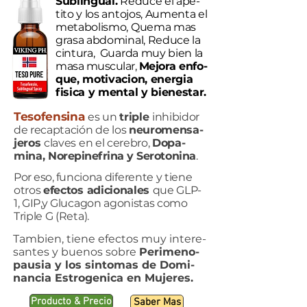
Sublingual.
Reduce el ape-
tito y los antojos, Aumenta el
metabolismo, Quema mas
grasa abdominal, Reduce la
cintura, Guarda muy bien la
masa muscular,
Mejora enfo-
que, motivacion, energia
fisica y mental y bienestar.
Tesofensina
es un
triple
inhibidor
de recaptación de los
neuromensa-
jeros
claves en el cerebro,
Dopa-
mina,
Norepinefrina y Serotonina
.
Por eso,
funciona diferente y tiene
otros
efectos adicionales
que GLP-
1, GIP,y Glucagon agonistas como
Triple G (Reta).
Tambien, tiene efectos muy intere-
santes y buenos sobre
Perimeno-
pausia y los sintomas de Domi-
nancia Estrogenica en Mujeres.
Producto & Precio
Saber Mas