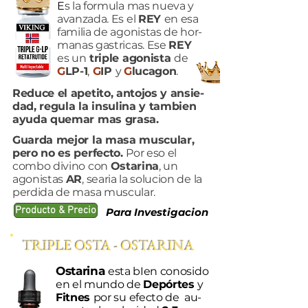
E
s l
a formula mas nueva y
avanzada. Es el
REY
en esa
familia de agonistas de hor-
manas gastricas.
Ese
REY
es un
triple agonista
de
G
LP-1
,
G
IP
y
G
lucagon
.
Reduce el apetito, antojos y ansie-
dad, regula la insulina y tambien
ayuda quemar mas grasa.
Guarda mejor la masa muscular,
pero no es perfecto.
Por eso el
combo divino con
Ostarina
, un
agonistas
AR
, searia la solucion de la
perdida de masa muscular.
Producto & Precio
Para Investigacion
TRIPLE OSTA - OSTARINA
Ostarina
esta bIen conosido
en el mundo de
Depórtes
y
Fitnes
por su efecto de a
u-