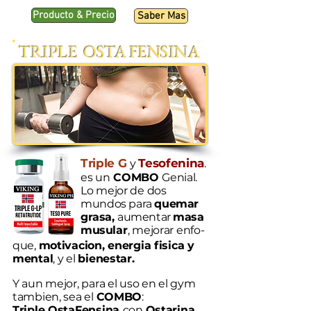
Producto & Precio
Saber Mas
TRIPLE OSTA FENSINA
Triple G
Tesofenina
y
.
e
s un
COMBO
Genial
.
Lo mejor de dos
mun
dos para
quemar
grasa,
aumentar
masa
mus
ular
, mejorar enfo-
que,
motivacion,
energia fisica y
mental
,
y el
bienestar
.
Y aun mejor, para el uso en el gym
tambien, sea el
COMBO
:
Triple OstaFensina
con
Ostarina