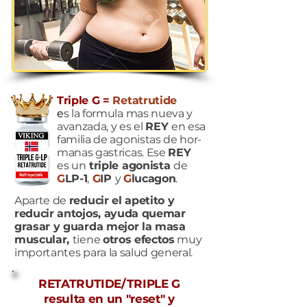
Triple G =
Retatrutide
e
s la formula mas nueva y
avanzada, y es el
REY
en esa
familia de agonistas de hor-
manas gastricas.
Ese
REY
es un
triple agonista
de
G
LP-1
,
G
IP
y
G
lucagon
.
Aparte de
reducir el apetito y
reducir antojos, ayuda quemar
grasar y guarda mejor la masa
muscular,
tiene
otros efectos
muy
importantes para la salud general.
RETATRUTIDE/TRIPLE G
resulta en un "reset" y