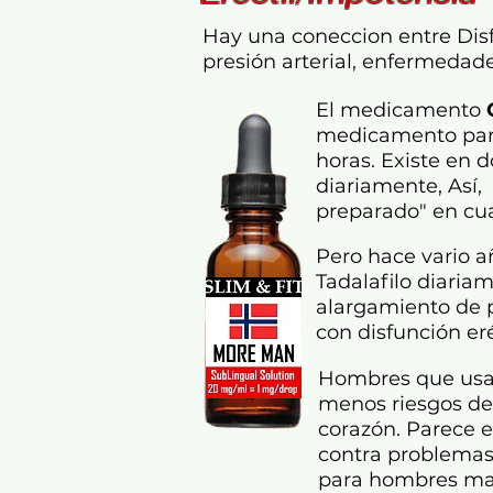
Hay una coneccion entre Disfu
presión arterial, enfermedad
El medicamento
medicamento para 
horas. Existe en d
diariamente, Así,
preparado" en cua
Pero hace vario 
Tadalafilo diaria
alargamiento de p
con disfunción eré
Hombres que usan 
menos riesgos de
corazón. Parece 
contra problemas
para hombres ma