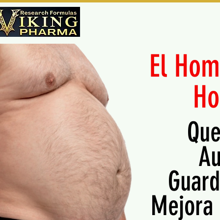
El Hom
Ho
Que
Au
Guard
Mejora 