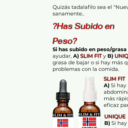
Quizás tadalafilo sea el "Nu
sanamente..
?Has Subido en
Peso?
Si has subido en peso/grasa
ayudar,
A)
SLIM FIT
y
B)
UNI
grasa de bajar o si hay más q
problemas con la comida.
SLIM FIT
A)
Si hay
abdomina
más rápi
eficaz pa
UNIQU
B)
Si hay