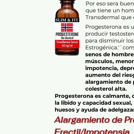
Por eso sera buen
que tiene un hom
Transdermal que c
Progesterona es u
producir testoste
para disminuir lo
Estrogénica.'¨
co
senos de hombre,
músculos, menor d
impotencia, depre
aumento del ries
alargamiento de 
colesterol alta.
Progesterona es calmante, 
la libido y capacidad sexual
huesos y ayuda de adelgaza
Alargamiento de Pro
Erectil/Impotensia