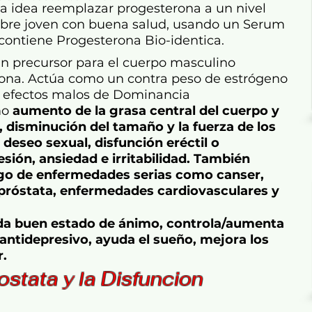
a idea reemplazar progesterona a un nivel
bre joven con buena salud, usando un Serum
ontiene Progesterona Bio-identica.
n precursor para el cuerpo masculino
rona. Actúa como un contra peso de estrógeno
s efectos malos de Dominancia
m
o
aumento de la grasa central del cuerpo y
 disminución del tamaño y la fuerza de los
eseo sexual, disfunción eréctil o
sión, ansiedad e irritabilidad. También
go de enfermedades serias como canser,
próstata, enfermedades cardiovasculares y
da buen estado de ánimo, controla/aumenta
, antidepresivo, ayuda el sueño, mejora los
r.
stata y la Disfuncion