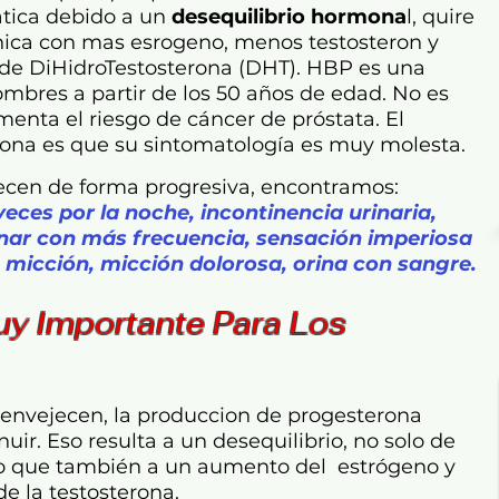
ática debido a un
desequilibrio hormona
l, quire
nica con mas esrogeno, menos testosteron y
de DiHidroTestosterona (DHT). HBP es una
mbres a partir de los 50 años de edad. No es
nta el riesgo de cáncer de próstata. El
iona es que su sintomatología es muy molesta.
recen de forma progresiva, encontramos:
veces por la noche
, i
ncontinencia urinaria
,
inar con más frecuencia
, s
ensación imperiosa
a micción
, m
icción dolorosa
, o
rina con sangre.
y Importante Para Los
nvejecen, la produccion de progesterona
ir. Eso resulta a un desequilibrio, no solo de
no que también a un aumento del estrógeno y
e la testosterona.