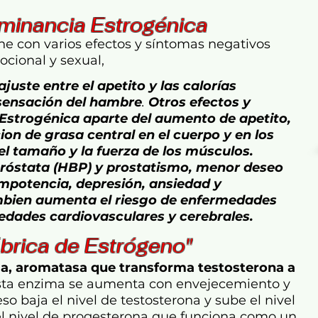
minancia Estrogénica
ne con varios efectos y síntomas negativos
mocional y sexual,
juste entre el apetito y las calorías
ensación del hambre
.
Otros efectos y
Estrogénica aparte del aumento de apetito,
on de grasa central en el cuerpo y en los
l tamaño y la fuerza de los músculos.
róstata (HBP) y prostatismo, menor deseo
 impotencia, depresión, ansiedad y
Tambien aumenta el riesgo de enfermedades
edades cardiovasculares y cerebrales.
brica de Estrógeno"
ma, aromatasa que transforma testosterona a
sta enzima se aumenta con envejecemiento y
o baja el nivel de testosterona y sube el nivel
el nivel de progesterona que funciona como un