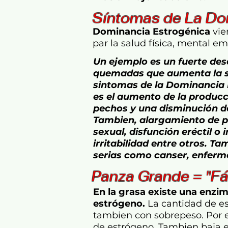
Síntomas de La Do
Dominancia Estrogénica
vie
par la salud física, mental e
Un ejemplo es
un fuerte desa
quemadas que aumenta la s
sintomas de la Dominancia 
es el aumento de la producci
pechos y una disminución de
Tambien, alargamiento de p
sexual, disfunción eréctil o
irritabilidad entre otros. 
serias como canser, enferm
Panza Grande = "Fá
En la grasa existe una enzi
estrógeno.
La cantidad de e
tambien con sobrepeso. Por es
de estrógeno. Tambien baja 