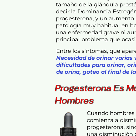
tamaño de la glándula prost
decir la Dominancia Estrogé
progesterona, y un aumento 
patología muy habitual en ho
una enfermedad grave ni aume
principal problema que ocas
Entre los síntomas, que apa
Necesidad de orinar varias 
d
ificultades para orinar
, o
r
de orina, g
oteo al final de l
Progesterona Es Mu
Hombres
Cuando hombres e
comienza a disminu
progesterona, si
una disminución d