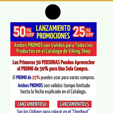
LANZAMIENTO25
es el Código que debes colocar
en el "Checkout" antes el 31.10.25
50%
hora 12 PM, para ahorrar
.
Solo para uso una vez.
50%
DTO
Para activar el descuento de
,
debes hacer compras total al monto de