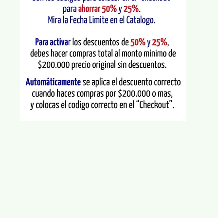
$200.000 precio original sin DTO.
Quier decir que solo va a pagar minimos
100 .000 + envio.
El descuento se muestra en el
automáticamente en
el "checkout"
cuando has colocado el codigo
LANZAMIENTO50