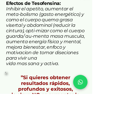
Efectos de Tesofensina:
Eso es importante en todo los 
Inhibir el apetito, aumentar el
dimi- nios en la vida, y no solo para 
meta-bolismo (gasto energético) y
perder grasa y aumentar masa 
como el cuerpo quema grasa
muscular. ¿Que mas se puede 
visertal y abdominal (reducir la
pedir?
cintura), opti-mizar como el cuerpo
guarda/ au-menta masa muscula,
aumenta energía física y mental,
mejora bienestar, enfoco y
motivacion de tomar diseciones
para vivir una
vida mas sana y activa.
”Si quieres obtener
resultados rápidos,
profundos y exitosos,
la clave NO es aumentar la
dosis de un compuesto,
pero USAR COMBOS que
ataquen
el problema a través vias
diferentes/adicionales.