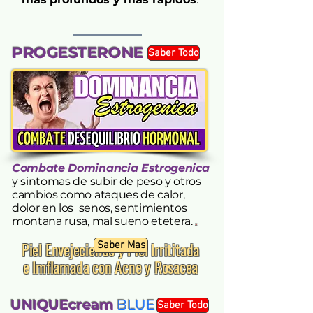
PROGESTERONE
Saber Todo
Combate Dominancia Estrogenica
y sintomas de subir de peso y otros
cambios como ataques de calor,
dolor en los senos, sentimientos
montana rusa, mal sueno etetera.
.
Piel Envejeciendo y Piel Irrititada
Saber Mas
e Imflamada con Acne y Rosacea
UNIQUEcream
BLUE
Saber Todo