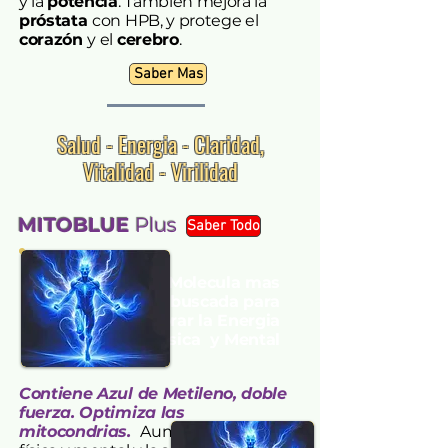
y la
potencia
. También mejora la
próstata
con HPB, y protege el
corazón
y el
cerebro
.
Saber Mas
Salud - Energia - Claridad,
Vitalidad - Virilidad
MITOBLUE
Plus
Saber Todo
La Molecula mas
buscada para
mejorar la Energia
Fisica y Mental
Contiene Azul de Metileno, doble
fuerza.
Optimiza las
mitocondrias.
Aumenta la energía