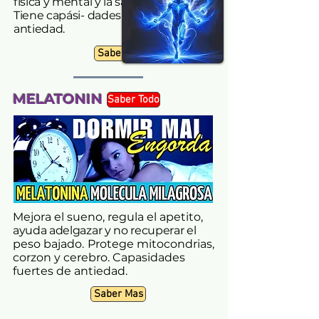
física y mental y la salud en general.
Tiene capási- dades fuertes de
antiedad.
Saber Mas
MELATONIN
Saber Todo
Mejora el sueno, regula
el apetito,
ayuda adelgazar y no recuperar el
peso bajado.
Protege mitocondrias,
corzon y cerebro. Capasidades
fuertes de antiedad.
Saber Mas