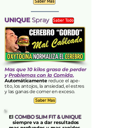
Saber Mas
UNIQUE
Spray
Saber Todo
Mas que 10 kilos grasa de perder
y
Problemas con la Comida.
Automáticamente
reduce el ape-
tito, los anto
jos,
la ansiedad, el estres
y las
ganas de comer en exceso.
Saber Mas
El
COMBO SLIM FIT & UNIQUE
siempre va a dar resultados
mas pro
fundos y mas rapidos
.