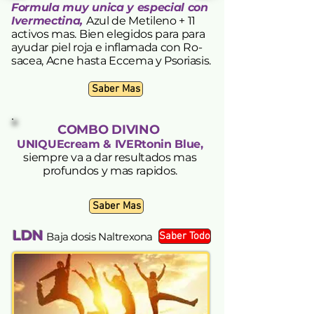
​F
ormula muy unica y especial con
Ivermectina,
Azul de Metileno + 11
activos mas. Bien elegidos para para
ayudar piel roja e inflamada con Ro-
sacea, Acne hasta Eccema y
Psoriasis.
Saber Mas
COMBO DIVINO
UNIQUEcream
&
IVERtonin Blue
,
siempre va a dar resultados mas
pro
fundos y mas rapidos.
Saber Mas
LDN
Baja dosis Naltrexona
Saber Todo