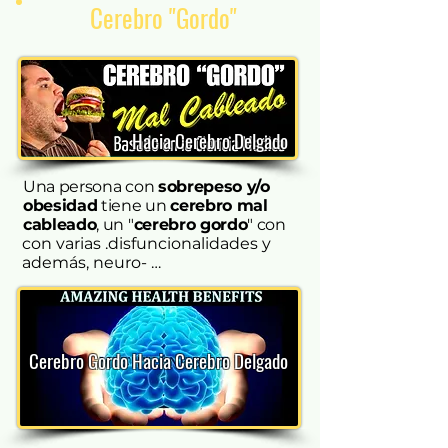
Cerebro "Gordo"
Hacia Cerebro Delgado
Una persona con
sobrepeso y/o
obesidad
tiene un
cerebro mal
cableado
, un "
cerebro gordo
" con
con varias .disfuncionalidades y 
además, neuro- 
péptidos/hormonas en niveles 
malos.

Por eso, esos efectos cerebrales  
Cerebro Gordo Hacia Cerebro Delgado
que tiene Tesofensina, son muy 
importantes para coregir esas dys- 
funcionalidades para el cerebro 
cam-biarse hacia un Cerebro 
Delgado. 
