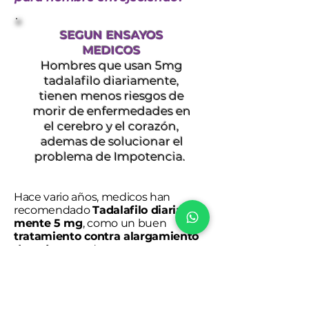
SEGUN ENSAYOS
MEDICOS
Hombres que usan 5mg
tadalafilo diariamente,
tienen menos riesgos de
morir de enfermedades en
el cerebro y el corazón,
ademas de solucionar el
problema de Impotencia.
Hace vario años, medicos han
recomendado
Tadalafilo diaria-
mente 5 mg
, como un buen
tratamiento contra alargamiento
de próstata
, ademas, para
solucionar el el problema de
d
isfunción eréctil
, Tadalafilo
tambien
protege el cerebro y el
corazón
.